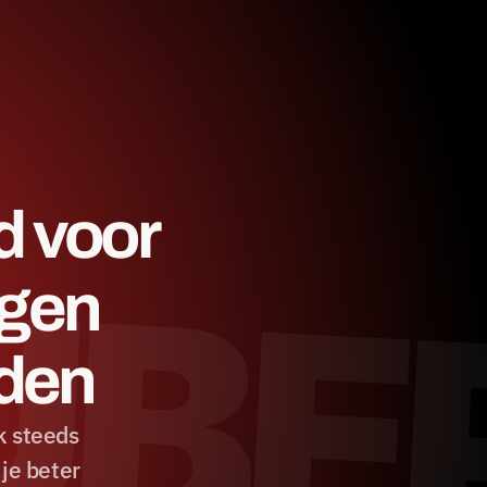
UBE
 voor 
gen 
rden
 steeds 
e beter 