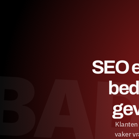
BAD
SEO e
bed
gev
Klanten 
vaker vr