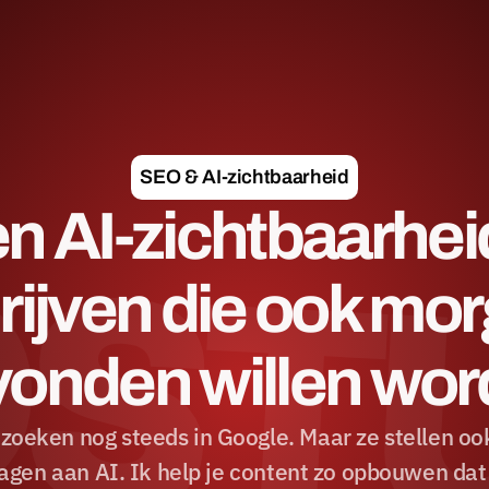
SEO & AI-zichtbaarheid
ST
n AI-zichtbaarheid
rijven die ook mor
onden willen wo
zoeken nog steeds in Google. Maar ze stellen ook
agen aan AI. Ik help je content zo opbouwen dat j