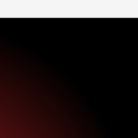
Gratis AI-scan
Over Badstuber
Contact